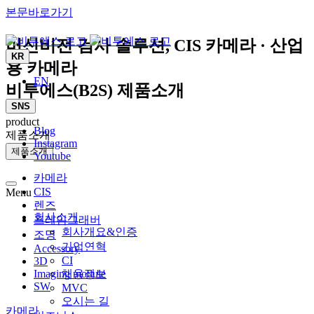
본문바로가기
머신비전 검사 솔루션, CIS 카메라 · 산업
KR
용 카메라
EN
비투에스(B2S) 제품소개
SNS
product
Blog
제품소개
Instagram
제품소개
Youtube
카메라
CIS
Menu
렌즈
회사소개
프레임그래버
회사개요&인증
조명
기업연혁
Accessory
CI
3D
Imaging module
채용정보
SW
MVC
오시는 길
카메라