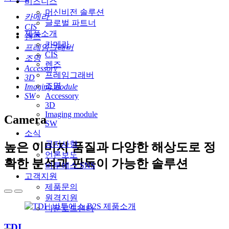
비즈니스
머신비전 솔루션
카메라
글로벌 파트너
CIS
제품소개
렌즈
카메라
프레임그래버
CIS
조명
렌즈
Accessory
프레임그래버
3D
조명
Imaging module
SW
Accessory
3D
Imaging module
Camera
SW
소식
공지사항
높은 이미지 품질과 다양한 해상도로 정
언론보도
확한 분석과 판독이 가능한 솔루션
비투에스 SNS
고객지원
제품문의
원격지원
다운로드센터
TDI