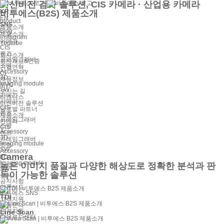
머신비전 검사 솔루션, CIS 카메라 · 산업용 카메라
KR
비투에스(B2S) 제품소개
EN
product
SNS
제품소개
Blog
제품소개
Instagram
카메라
Youtube
CIS
렌즈
회사소개
프레임그래버
회사개요&인증
조명
기업연혁
Accessory
CI
3D
채용정보
Imaging module
MVC
SW
오시는 길
카메라
비즈니스
카메라
머신비전 솔루션
CIS
글로벌 파트너
렌즈
제품소개
프레임그래버
카메라
조명
CIS
Accessory
렌즈
3D
프레임그래버
Imaging module
조명
SW
Accessory
Camera
3D
Imaging module
높은 이미지 품질과 다양한 해상도로 정확한 분석과 판
SW
독이 가능한 솔루션
소식
공지사항
언론보도
비투에스 SNS
TDI
고객지원
제품문의
원격지원
Line Scan
다운로드센터